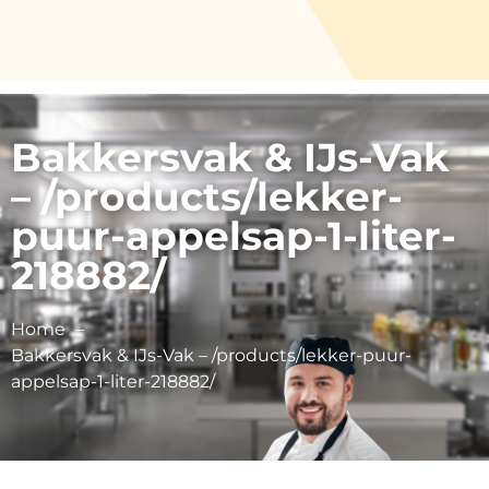
Bakkersvak & IJs-Vak
– /products/lekker-
puur-appelsap-1-liter-
218882/
Home
Bakkersvak & IJs-Vak – /products/lekker-puur-
appelsap-1-liter-218882/
Vink Fruitboerderij