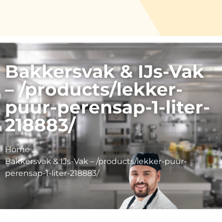
Bakkersvak & IJs-Vak
– /products/lekker-
puur-perensap-1-liter-
218883/
Home
Bakkersvak & IJs-Vak – /products/lekker-puur-
perensap-1-liter-218883/
Vink Fruitboerderij