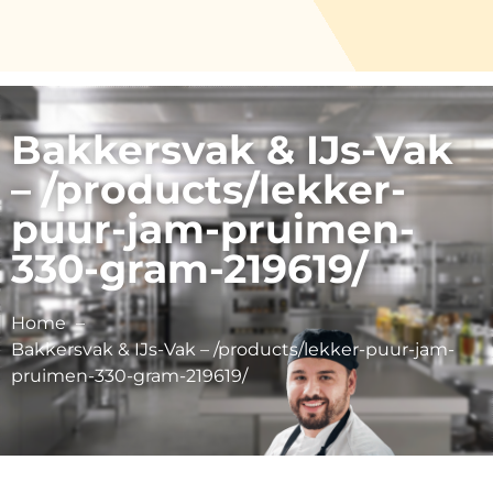
Bakkersvak & IJs-Vak
– /products/lekker-
puur-jam-pruimen-
330-gram-219619/
Home
Bakkersvak & IJs-Vak – /products/lekker-puur-jam-
pruimen-330-gram-219619/
Vink Fruitboerderij