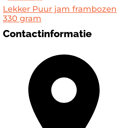
Lekker Puur jam frambozen
330 gram
Contactinformatie