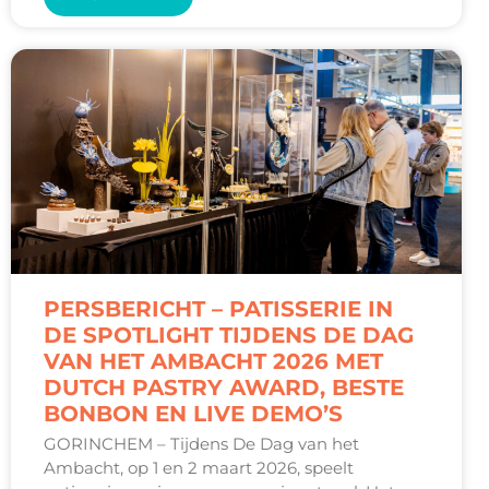
PERSBERICHT – PATISSERIE IN
DE SPOTLIGHT TIJDENS DE DAG
VAN HET AMBACHT 2026 MET
DUTCH PASTRY AWARD, BESTE
BONBON EN LIVE DEMO’S
GORINCHEM – Tijdens De Dag van het
Ambacht, op 1 en 2 maart 2026, speelt