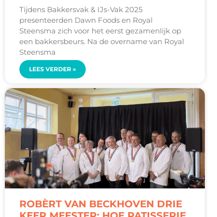
Tijdens Bakkersvak & IJs-Vak 2025
presenteerden Dawn Foods en Royal
Steensma zich voor het eerst gezamenlijk op
een bakkersbeurs. Na de overname van Royal
Steensma
LEES VERDER »
ROBÈRT VAN BECKHOVEN DRIE
KEER MEESTER: HOE PATISSERIE,