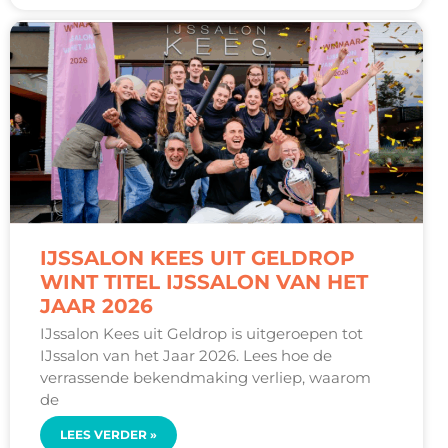
IJSSALON KEES UIT GELDROP
WINT TITEL IJSSALON VAN HET
JAAR 2026
IJssalon Kees uit Geldrop is uitgeroepen tot
IJssalon van het Jaar 2026. Lees hoe de
verrassende bekendmaking verliep, waarom
de
LEES VERDER »