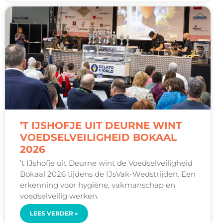
’T IJSHOFJE UIT DEURNE WINT
VOEDSELVEILIGHEID BOKAAL
2026
’t IJshofje uit Deurne wint de Voedselveiligheid
Bokaal 2026 tijdens de IJsVak-Wedstrijden. Een
erkenning voor hygiëne, vakmanschap en
voedselveilig werken.
LEES VERDER »