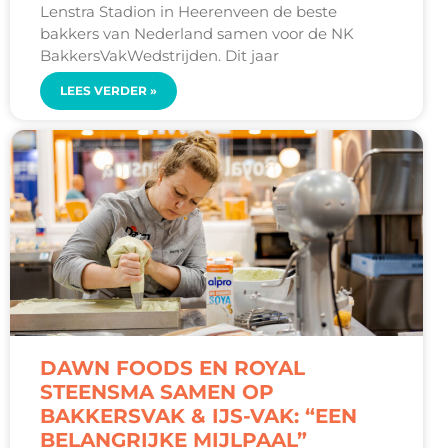
Lenstra Stadion in Heerenveen de beste
bakkers van Nederland samen voor de NK
BakkersVakWedstrijden. Dit jaar
LEES VERDER »
DAWN FOODS EN ROYAL
STEENSMA SAMEN OP
BAKKERSVAK & IJS-VAK: “EEN
BELANGRIJKE MIJLPAAL”