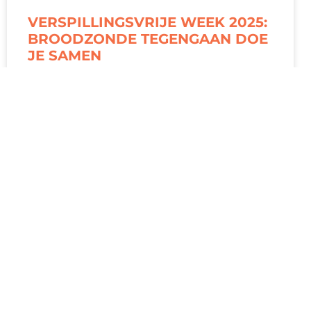
VERSPILLINGSVRIJE WEEK 2025:
BROODZONDE TEGENGAAN DOE
JE SAMEN
Van 8 tot en met 14 september 2025 staat
Nederland opnieuw in het teken van de
Verspillingsvrije Week. Ook dit jaar sluit het
Nederlands Bakkerij
LEES VERDER »