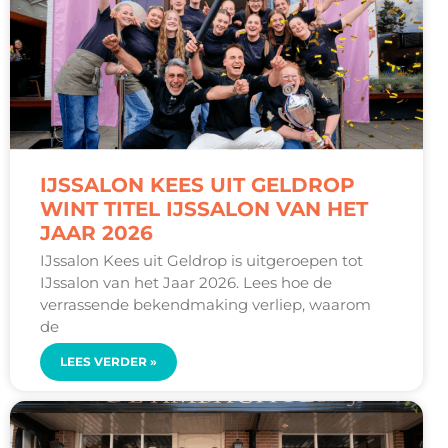
IJSSALON KEES UIT GELDROP
WINT TITEL IJSSALON VAN HET
JAAR 2026
IJssalon Kees uit Geldrop is uitgeroepen tot
IJssalon van het Jaar 2026. Lees hoe de
verrassende bekendmaking verliep, waarom
de
LEES VERDER »