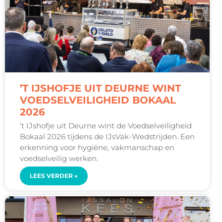
’T IJSHOFJE UIT DEURNE WINT
VOEDSELVEILIGHEID BOKAAL
2026
’t IJshofje uit Deurne wint de Voedselveiligheid
Bokaal 2026 tijdens de IJsVak-Wedstrijden. Een
erkenning voor hygiëne, vakmanschap en
voedselveilig werken.
LEES VERDER »