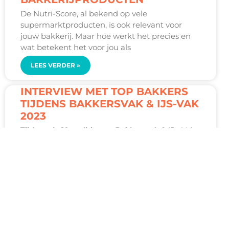
De Nutri-Score, al bekend op vele
supermarktproducten, is ook relevant voor
jouw bakkerij. Maar hoe werkt het precies en
wat betekent het voor jou als
LEES VERDER »
INTERVIEW MET TOP BAKKERS
TIJDENS BAKKERSVAK & IJS-VAK
2023
Tijdens de 10e editie van Bakkersvak & IJs-Vak
was ook Top Bakkers terug te vinden op de
beursvloer. Met een landelijk netwerk van 65
regionale
LEES VERDER »
INTERVIEW MET BAKEPLUS
TIJDENS BAKKERSVAK & IJS-VAK