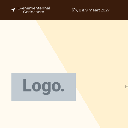
Evenementenhal
7, 8 & 9 maart 2027
Gorinchem