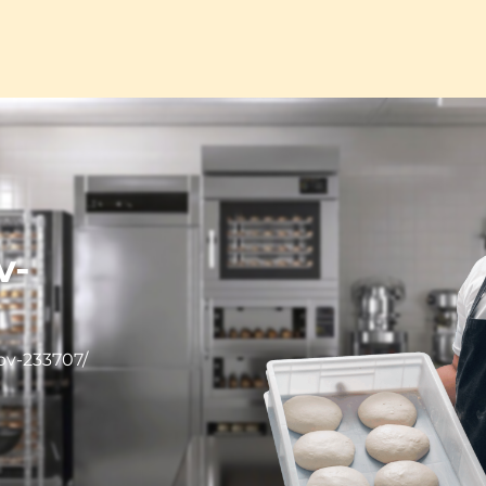
v-
bv-233707/