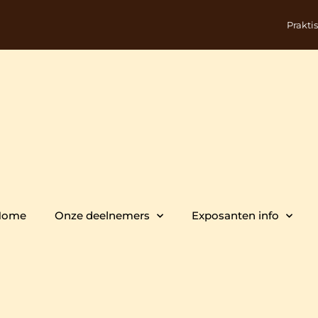
Prakti
Home
Onze deelnemers
Exposanten info