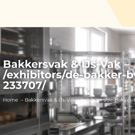
Bakkersvak & IJs-Vak –
/exhibitors/de-bakker-b
233707/
Home
Bakkersvak & IJs-Vak – /exhibitors/de-bakker-