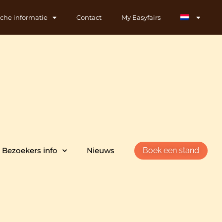
sche informatie
Contact
My Easyfairs
Bezoekers info
Nieuws
Boek een stand