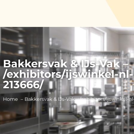
Bakkersvak & IJs-Vak –
/exhibitors/ijswinkel-nl-
213666/
Home
Bakkersvak & IJs-Vak – /exhibitors/ijswinkel-nl