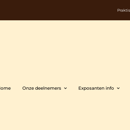
Prakti
Home
Onze deelnemers
Exposanten info