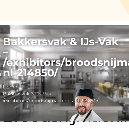
Bakkersvak & IJs-Vak
–
/exhibitors/broodsnijm
nl-214850/
Home
Bakkersvak & IJs-Vak –
/exhibitors/broodsnijmachines-nl-214850/
Broodsnijmachin