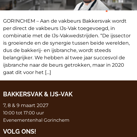
toe aan beursconcept
GORINCHEM – Aan de vakbeurs Bakkersvak wordt
per direct de vakbeurs IJs-Vak toegevoegd, in
combinatie met de IJs-Vakwedstrijden. “De ijssector
is groeiende en de synergie tussen beide werelden,
dus de bakkerij- en ijsbranche, wordt steeds
belangrijker. We hebben al twee jaar succesvol de
ijsbranche naar de beurs getrokken, maar in 2020
gaat dit voor het […]
BAKKERSVAK & IJS-VAK
7, 8 & 9 maart 2027
10:00 tot 17:00 uur
Evenementenhal Gorinchem
VOLG ONS!