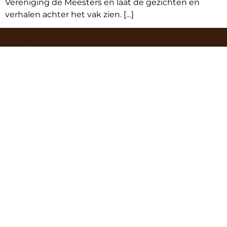
Vereniging de Meesters en laat de gezichten en
verhalen achter het vak zien. […]
BAKKERSVAK & IJS-VAK
7, 8 & 9 maart 2027
10:00 tot 17:00 uur
Evenementenhal Gorinchem
VOLG ONS!
Inschrijven nieuwsbrief
Bekijk
alle evenementen
van Easyfairs