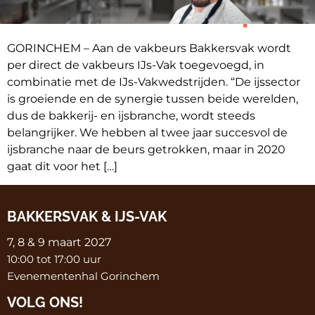
toe aan beursconcept
GORINCHEM – Aan de vakbeurs Bakkersvak wordt
per direct de vakbeurs IJs-Vak toegevoegd, in
combinatie met de IJs-Vakwedstrijden. “De ijssector
is groeiende en de synergie tussen beide werelden,
dus de bakkerij- en ijsbranche, wordt steeds
belangrijker. We hebben al twee jaar succesvol de
ijsbranche naar de beurs getrokken, maar in 2020
gaat dit voor het […]
BAKKERSVAK & IJS-VAK
7, 8 & 9 maart 2027
10:00 tot 17:00 uur
Evenementenhal Gorinchem
VOLG ONS!