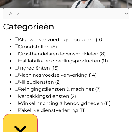
Categorieën
Afgewerkte voedingsproducten
(10)
Grondstoffen
(8)
Groothandelaren levensmiddelen
(8)
Halffabrikaten voedingsproducten
(11)
Ingrediënten
(15)
Machines voedselverwerking
(14)
Milieudiensten
(2)
Reinigingsdiensten & machines
(7)
Verpakkingsdiensten
(2)
Winkelinrichting & benodigdheden
(11)
Zakelijke dienstverlening
(11)