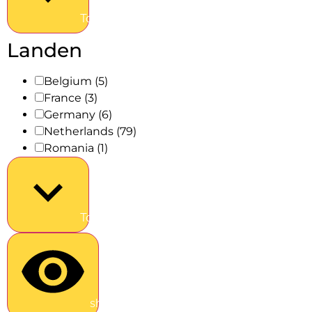
Toon meer
Landen
Belgium
(5)
France
(3)
Germany
(6)
Netherlands
(79)
Romania
(1)
Toon meer
show results