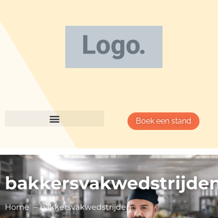
Boek een stand
bakkersvakwedstrijde
Home
bakkersvakwedstrijden
Nederlandse