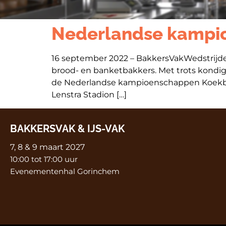
Nederlandse kampi
16 september 2022 – BakkersVakWedstrijde
brood- en banketbakkers. Met trots kondigt 
de Nederlandse kampioenschappen Koekba
Lenstra Stadion […]
BAKKERSVAK & IJS-VAK
7, 8 & 9 maart 2027
10:00 tot 17:00 uur
Evenementenhal Gorinchem