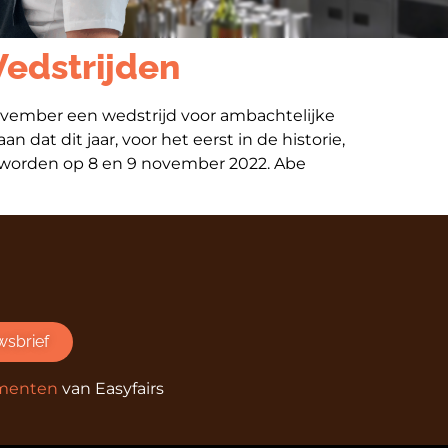
edstrijden
ovember een wedstrijd voor ambachtelijke
dat dit jaar, voor het eerst in de historie,
orden op 8 en 9 november 2022. Abe
wsbrief
ementen
van Easyfairs