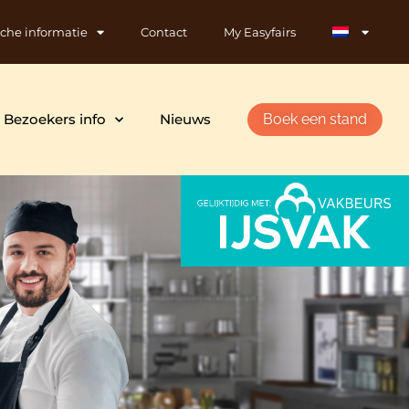
sche informatie
Contact
My Easyfairs
Bezoekers info
Nieuws
Boek een stand