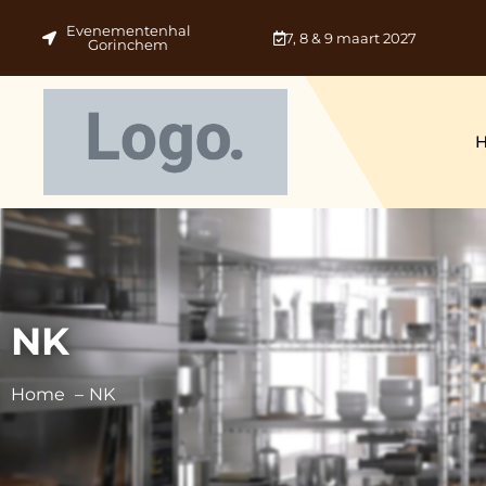
Evenementenhal
7, 8 & 9 maart 2027
Gorinchem
NK
Home
NK