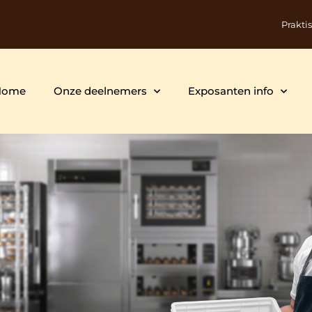
Prakti
Home
Onze deelnemers
Exposanten info