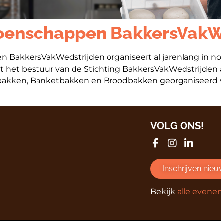
oenschappen BakkersVakW
n BakkersVakWedstrijden organiseert al jarenlang in n
het bestuur van de Stichting BakkersVakWedstrijden aan 
kken, Banketbakken en Broodbakken georganiseerd w
VOLG ONS!
Inschrijven nieu
Bekijk
alle even