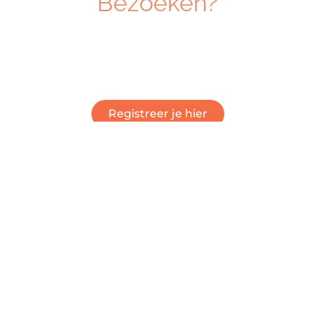
Bezoeken?
Ben je geïnteresseerd om dé beurs voor
ambachtelijk vakmanschap te bezoeken? Klik
hieronder om je gratis te registreren.
Registreer je hier
Deel dit bericht
BAKKERSVAK & IJS-VAK