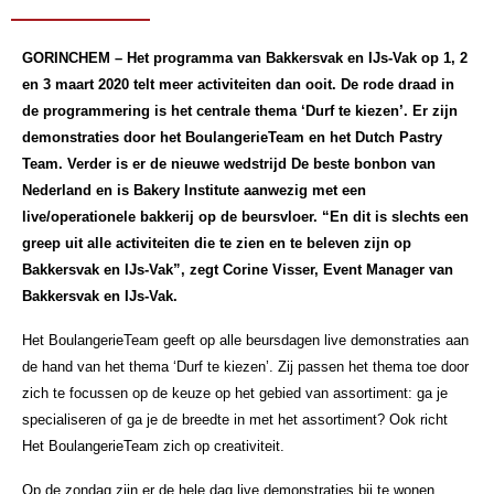
GORINCHEM – Het programma van Bakkersvak en IJs-Vak op 1, 2
en 3 maart 2020 telt meer activiteiten dan ooit. De rode draad in
de programmering is het centrale thema ‘Durf te kiezen’. Er zijn
demonstraties door het BoulangerieTeam en het Dutch Pastry
Team. Verder is er de nieuwe wedstrijd De beste bonbon van
Nederland en is Bakery Institute aanwezig met een
live/operationele bakkerij op de beursvloer. “En dit is slechts een
greep uit alle activiteiten die te zien en te beleven zijn op
Bakkersvak en IJs-Vak”, zegt Corine Visser, Event Manager van
Bakkersvak en IJs-Vak.
Het BoulangerieTeam geeft op alle beursdagen live demonstraties aan
de hand van het thema ‘Durf te kiezen’. Zij passen het thema toe door
zich te focussen op de keuze op het gebied van assortiment: ga je
specialiseren of ga je de breedte in met het assortiment? Ook richt
Het BoulangerieTeam zich op creativiteit.
Op de zondag zijn er de hele dag live demonstraties bij te wonen,