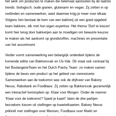
het werk om producten te maken die helemaal aansluiten bij de laatste
trends: biologisch, oude granen, glutenarm en vegan. Zij zetten in op
verbinden en samenwerken, want daarmee krijg je meer voor elkaar.
Volgens hen bestaat de kern van een bakkerij uit een goed opgeleid
team bakkers, elk met hun eigen expertise. Het thema ‘Durf te kiezen’
komt hier terug door bakkerijen aan te moedigen om bewuste keuzes
te maken als het aankomt op grondstoffen, machines en presentatie
van het assortiment.
Verder vormt samenwerking een belangrijk onderdeel tijdens de
komende editie van Bakkersvak en IJs-Vak. Dit staat ook centraal bij
het BoulangerieTeam en het Dutch Pastry Team: ze maken samen
tijdens de beurs een product op het gebied van viennoiserie.
Samenwerken aan de toekomst was ook de drijfveer van Bakery
Nexus, Rabobank en Foodbase. Zij zetten op Bakkersvak gezamenlijk
een interactief kennisplein op: Klaar voor Morgen. Onder de noemer
‘Klaar voor de toekomst? Speel je kaart!’ laten de drie partijen
bezoekers kiezen uit stellingen op kwartetkaarten. Bakery Nexus
prikkelt met stellingen over Mensen, Foodbase over Markt en