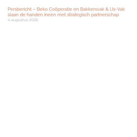
Persbericht – Beko Coöperatie en Bakkersvak & IJs-Vak
slaan de handen ineen met strategisch partnerschap
4 augustus 2026
Het Burgermeesterontbijt: het ontbijt dat gemeentes
verbindt
29 juli 2026
’t IJshofje uit Deurne wint Voedselveiligheid Bokaal 2026
15 juli 2026
IJssalon Kees uit Geldrop wint titel IJssalon van het Jaar
2026
12 juni 2026
De Beste Aardbeienslof van Nederland 2026 gewonnen
door Bakkerij De Ambachterij
2 juni 2026