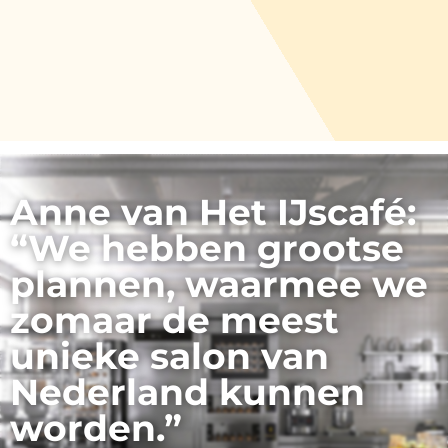
Anne van Het IJscafé:
“We hebben grootse
plannen, waarmee we
zomaar de meest
unieke salon van
Nederland kunnen
worden.”