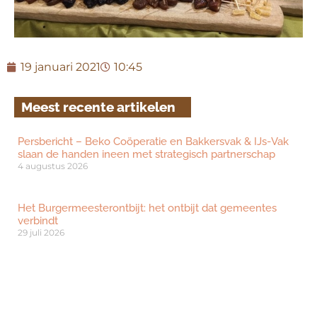
19 januari 2021
10:45
Meest recente artikelen
Persbericht – Beko Coöperatie en Bakkersvak & IJs-Vak
slaan de handen ineen met strategisch partnerschap
4 augustus 2026
Het Burgermeesterontbijt: het ontbijt dat gemeentes
verbindt
29 juli 2026
’t IJshofje uit Deurne wint Voedselveiligheid Bokaal 2026
15 juli 2026