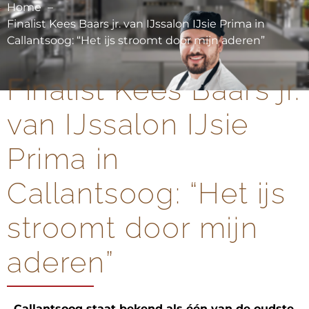
Home
Finalist Kees Baars jr. van IJssalon IJsie Prima in
Callantsoog: “Het ijs stroomt door mijn aderen”
Finalist Kees Baars jr.
van IJssalon IJsie
Prima in
Callantsoog: “Het ijs
stroomt door mijn
aderen”
Callantsoog staat bekend als één van de oudste