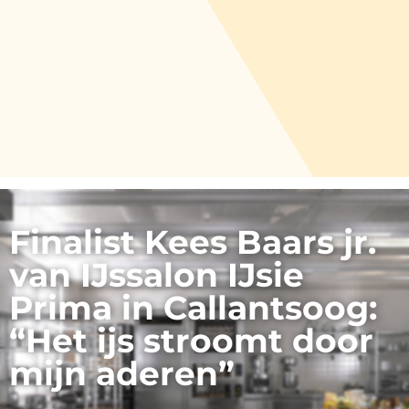
Finalist Kees Baars jr.
van IJssalon IJsie
Prima in Callantsoog:
“Het ijs stroomt door
mijn aderen”