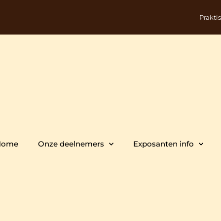
Prakti
Home
Onze deelnemers
Exposanten info