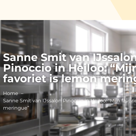
Sanne Smit van IJssalo
Pinoccio in Heiloo: “Mij
favoriet is lemon meri
Home
Sanne Smit van IJssalon Pinoccio in Heiloo: “Mijn favori
meringue”