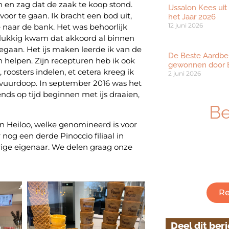
en en zag dat de zaak te koop stond.
IJssalon Kees uit
oor te gaan. Ik bracht een bod uit,
het Jaar 2026
12 juni 2026
e naar de bank. Het was behoorlijk
lukkig kwam dat akkoord al binnen
gegaan. Het ijs maken leerde ik van de
De Beste Aardbe
 helpen. Zijn recepturen heb ik ook
gewonnen door B
oosters indelen, et cetera kreeg ik
2 juni 2026
 vuurdoop. In september 2016 was het
ds op tijd beginnen met ijs draaien,
B
in Heiloo, welke genomineerd is voor
r nog een derde Pinoccio filiaal in
Ben je geïnt
rige eigenaar. We delen graag onze
ambachtelijk
Klik hieronder
Re
Deel dit ber