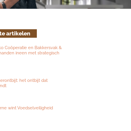
te artikelen
ko Coöperatie en Bakkersvak &
 handen ineen met strategisch
ontbijt: het ontbijt dat
ndt
eurne wint Voedselveiligheid