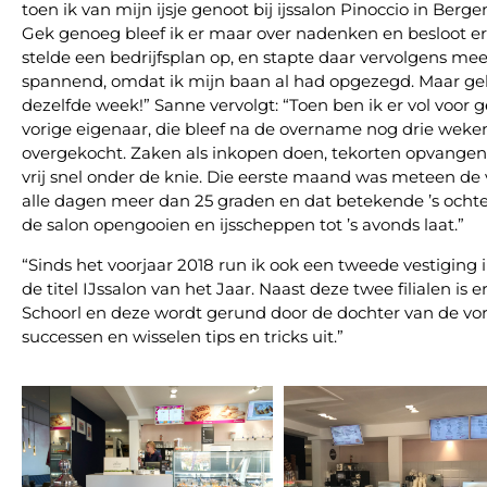
toen ik van mijn ijsje genoot bij ijssalon Pinoccio in Berg
Gek genoeg bleef ik er maar over nadenken en besloot erv
stelde een bedrijfsplan op, en stapte daar vervolgens me
spannend, omdat ik mijn baan al had opgezegd. Maar ge
dezelfde week!” Sanne vervolgt: “Toen ben ik er vol voor 
vorige eigenaar, die bleef na de overname nog drie weken
overgekocht. Zaken als inkopen doen, tekorten opvangen, r
vrij snel onder de knie. Die eerste maand was meteen de
alle dagen meer dan 25 graden en dat betekende ’s ochten
de salon opengooien en ijsscheppen tot ’s avonds laat.”
“Sinds het voorjaar 2018 run ik ook een tweede vestiging 
de titel IJssalon van het Jaar. Naast deze twee filialen is e
Schoorl en deze wordt gerund door de dochter van de vo
successen en wisselen tips en tricks uit.”