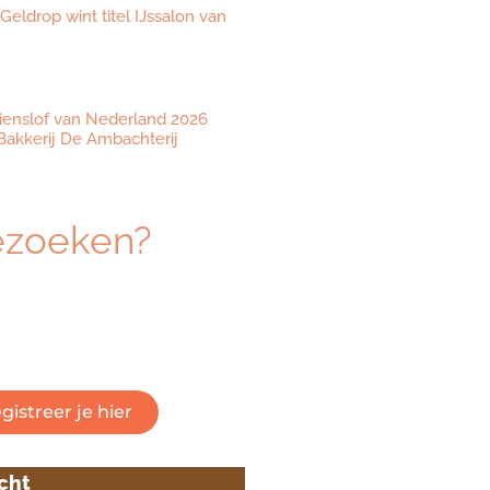
 Geldrop wint titel IJssalon van
ienslof van Nederland 2026
akkerij De Ambachterij
ezoeken?
eresseerd om dé beurs voor
 vakmanschap te bezoeken?
 om je gratis te registreren.
gistreer je hier
icht