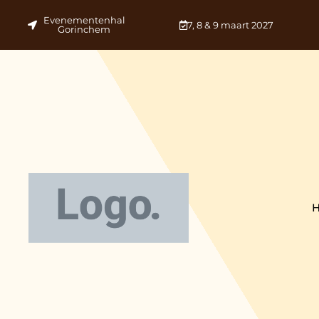
Evenementenhal
7, 8 & 9 maart 2027
Gorinchem