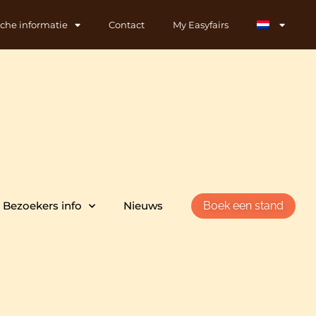
sche informatie
Contact
My Easyfairs
Bezoekers info
Nieuws
Boek een stand