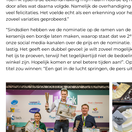
door alles wat daarna volgde. Namelijk de overhandiging
veel felicitaties. Het voelde echt als een erkenning voor h
zoveel variaties geprobeerd.”
“Sindsdien hebben we de nominatie op de ramen van de i
e
kersenijs een bordje laten maken, waarop staat dat we 2
onze social media-kanalen over de prijs en de nominati
lastig. Het geeft een dubbel gevoel: je wilt zoveel mogeli
het ijs te proeven, terwijl het tegelijkertijd niet de bedoe
winkel zijn. Hopelijk komen er snel betere tijden aan!”. O
titel zou winnen: “Een gat in de lucht springen, de pers u