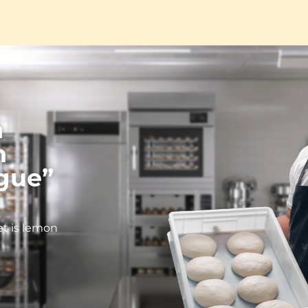
n
n
ngue”
et is lemon