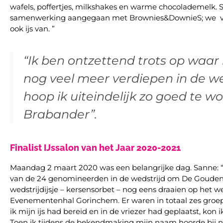
wafels, poffertjes, milkshakes en warme chocolademelk. Si
samenwerking aangegaan met Brownies&DownieS; we v
ook ijs van. ”
“Ik ben ontzettend trots op waar 
nog veel meer verdiepen in de we
hoop ik uiteindelijk zo goed te w
Brabander”.
Finalist IJssalon van het Jaar 2020-2021
Maandag 2 maart 2020 was een belangrijke dag. Sanne: “
van de 24 genomineerden in de wedstrijd om De Gouden 
wedstrijdijsje – kersensorbet – nog eens draaien op het w
Evenementenhal Gorinchem. Er waren in totaal zes groepe
ik mijn ijs had bereid en in de vriezer had geplaatst, kon
Toen ik tijdens de bekendmaking mijn naam hoorde bij