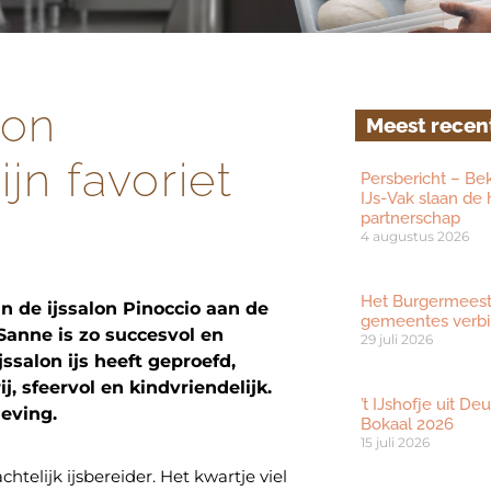
lon
Meest recen
ijn favoriet
Persbericht – Be
IJs-Vak slaan de
partnerschap
4 augustus 2026
Het Burgermeester
n de ijssalon Pinoccio aan de
gemeentes verbi
Sanne is zo succesvol en
29 juli 2026
ssalon ijs heeft geproefd,
 sfeervol en kindvriendelijk.
’t IJshofje uit D
eving.
Bokaal 2026
15 juli 2026
telijk ijsbereider. Het kwartje viel